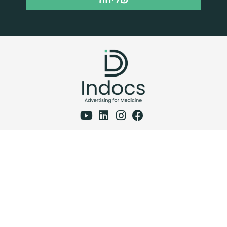
Home
Graphic design
Strategy
Blog
Social Media
About Us
Google Ads
Careers