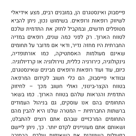
פייסבוק ואינסטגרם הן, במובנים רבים, מצע אידיאלי
לשיווק רופאות ורופאים. בשימוש נכון, ניתן להביא
מטופלים חדשים, ובמקביל לחזק את התדמית שלכם
לטווח הארוך. רק לפני כמה שנים, רופאים במדיה
החברתית היו מחזה נדיר, ודאי אם מדובר על תחומים
שאינם מעולמות האסתטיקה, כמו אורתופדיה,
גינקולוגיה, כירורגיה כללית, נוירולוגיה או קרדיולוגיה.
כיום, עוד ועוד רופאות ורופאים מבינים שאינסטגרם,
ובוודאי פייסבוק, הם כלי חשוב לקידום המרפאה
בטווח הקצר-בינוני, ואולי חשוב מכך – לחיזוק
התדמית והנראות שלהם בטווח הארוך. כמו בשאר
התחומים בהם אנו עוסקים, גם בניהול העמודים
ברשתות החברתיות – המטרה שלנו היא להבין מהם
התחומים המרכזיים שבהם אתם רוצים להתבלט,
ושאותם אתם מעוניינים לקדם יותר. כך, ניתן ליישם
בפעילות השיווקית את השאיפות שלכם. הבחירה